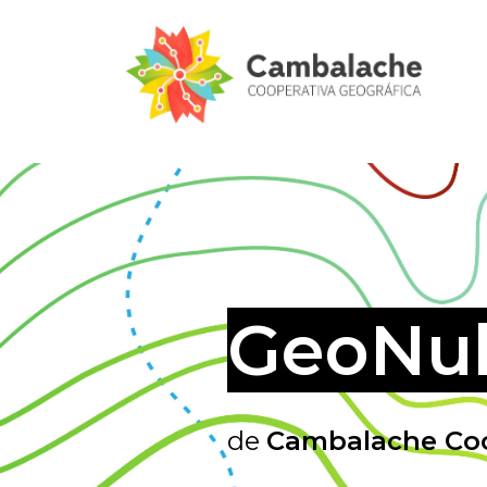
GeoNu
de
Cambalache Coo