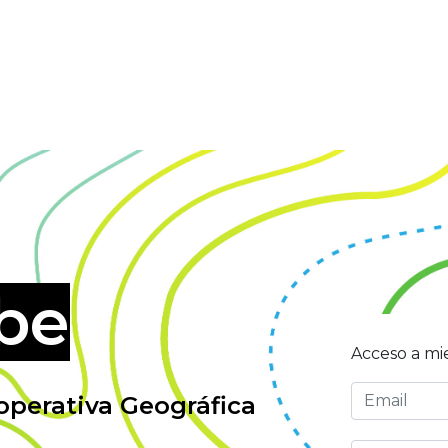
be
Acceso a m
perativa Geográfica